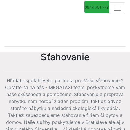
SŤAHOVANIE A
0944 751 778
ODVOZ NÁBYTKU
BRATISLAVA
Sťahovanie
Hľadáte spoľahlivého partnera pre Vaše sťahovanie ?
Obráťte sa na nás - MEGATAXI team, poskytneme Vám
naše skúsenosti a pomôžeme. Sťahovanie a preprava
nábytku nám nerobí žiaden problém, taktiež odvoz
starého nábytku a následná ekologická likvidácia.
Taktiež zabezpečujeme sťahovanie firiem či bytov a
domov. Naše služby poskytujeme v Bratislave ale aj v
rámci celého Slovenska.... či klasická doprava nábytku